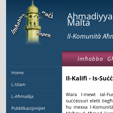
Ahmadiyy
Malta
Il-Komunità A
Imħabba G
Home
Il-Kalifi - Is-Suċ
L-Iżlam
Wara l-mewt tal-Fu
L-Aħmadija
suċċessuri eletti tieg
hu mexxa l-Komunità 
Pubblikazzjonijiet