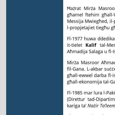
Ħażrat Mirża Masroo
għamel ftehim għall-W
Messija Mwiegħed, il-p
l-propjetajiet tiegħu g
Fl-1977 huwa ddedika 
it-tielet
Kalif
tal-Mes
Aħmadija Salaga u fl-
Mirża Masroor Aħmad l
fil-Gana. L-akbar suċ
għall-ewwel darba fl-is
għall-ekonomija tal-G
Fl-1985 mar lura l-Pak
(Direttur tad-Dipartim
kariga ta’
Nażir Ta’lee