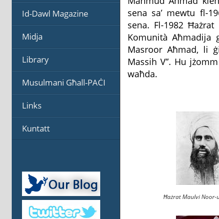
Maħmud Aħmad kien el
sena sa’ mewtu fl-1
Id-Dawl Magazine
sena. Fl-1982 Ħażrat 
Midja
Komunità Aħmadija għ
Masroor Aħmad, li ġie 
Library
Massih V’’. Hu jżomm
waħda.
Musulmani Għall-PAĊI
Links
Kuntatt
Ħażrat Maulvi Noor-u