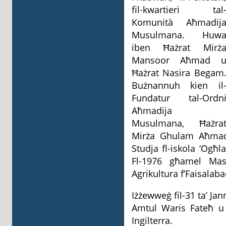
fil-kwartieri tal
Komunità Aħmadij
Musulmana. Huw
iben Ħażrat Mirż
Mansoor Aħmad 
Ħażrat Nasira Begam
Bużnannuh kien il
Fundatur tal-Ordn
Aħmadija
Musulmana, Ħażra
Mirża Ghulam Aħmad, 
Studja fl-iskola ‘Ogħl
Fl-1976 għamel Mast
Agrikultura f’Faisalabad
Iżżewweġ fil-31 ta’ Ja
Amtul Waris Fateħ u 
Ingilterra.