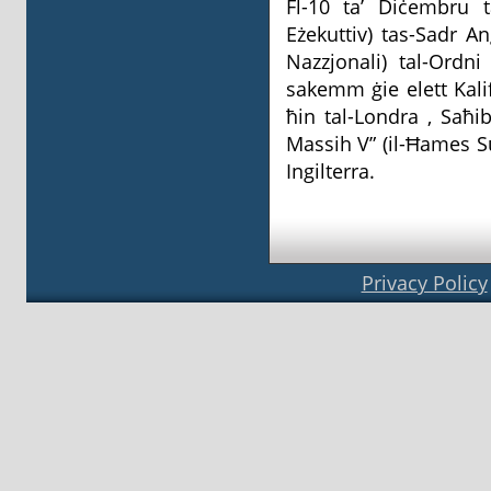
Fl-10 ta’ Diċembru 
Eżekuttiv) tas-Sadr 
Nazzjonali) tal-Ordn
sakemm ġie elett Kalif (
ħin tal-Londra , Saħi
Massih V” (il-Ħames Su
Ingilterra.
Privacy Policy