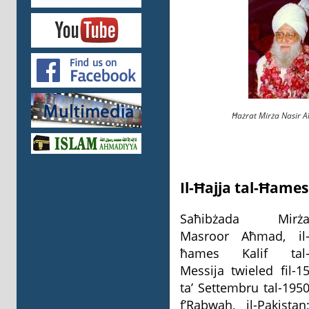
Ħażrat Mirża Nasir A
Il-Ħajja tal-Ħame
Saħibżada Mirż
Masroor Aħmad, il
ħames Kalif tal
Messija twieled fil-1
ta’ Settembru tal-195
f’Rabwah, il-Pakistan